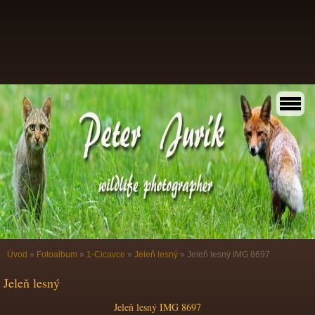
Úvod
»
Fotoalbum
»
1-Cicavce
»
Jeleň lesný
»
Jeleň lesný IMG 8697
Jeleň lesný
Jeleň lesný IMG 8697