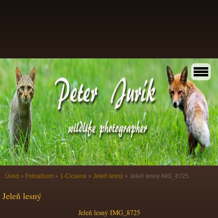
Úvod
»
Fotoalbum
»
1-Cicavce
»
Jeleň lesný
»
Jeleň lesný IMG_8725
Jeleň lesný
Jeleň lesný IMG_8725