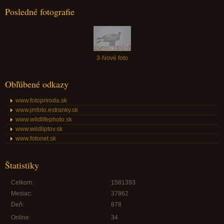
Posledné fotografie
3-Nové foto
Obľúbené odkazy
www.fotopriroda.sk
www.jmfoto.estranky.sk
www.wildlifephoto.sk
www.wildliptov.sk
www.fotonet.sk
Štatistiky
Celkom:
1581393
Mesiac:
37862
Deň:
878
Online:
34