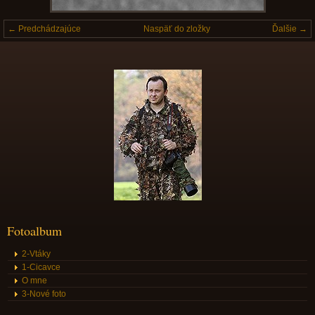
← Predchádzajúce
Naspäť do zložky
Ďalšie →
Fotoalbum
2-Vtáky
1-Cicavce
O mne
3-Nové foto