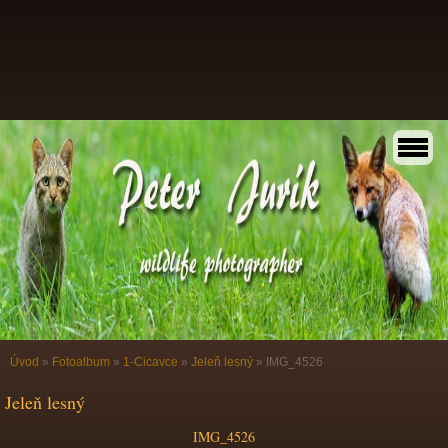
Úvod
»
Fotoalbum
»
1-Cicavce
»
Jeleň lesný
»
IMG_4526
Jeleň lesný
IMG_4526