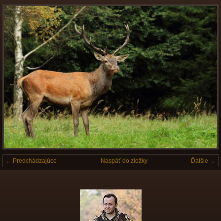
← Predchádzajúce
Naspäť do zložky
Ďalšie →