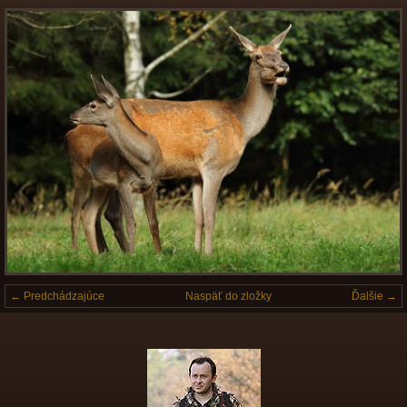
← Predchádzajúce
Naspäť do zložky
Ďalšie →