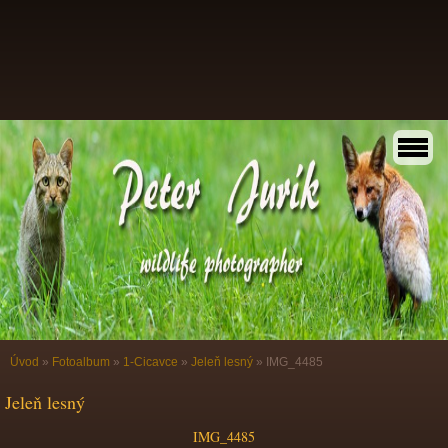
Úvod
»
Fotoalbum
»
1-Cicavce
»
Jeleň lesný
»
IMG_4485
Jeleň lesný
IMG_4485