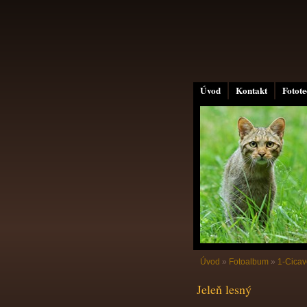
Úvod
Kontakt
Fotot
Úvod
»
Fotoalbum
»
1-Cicav
Jeleň lesný