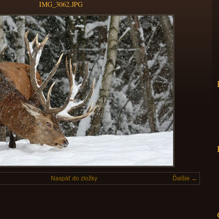
IMG_3062.JPG
Naspäť do zložky
Ďalšie →