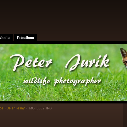
echnika
Fotoalbum
ce
»
Jeleň lesný
»
IMG_3062.JPG