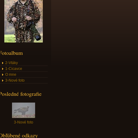
Fotoalbum
2-Vtáky
1-Cicavce
O mne
3-Nové foto
Posledné fotografie
3-Nové foto
Obľúbené odkazy