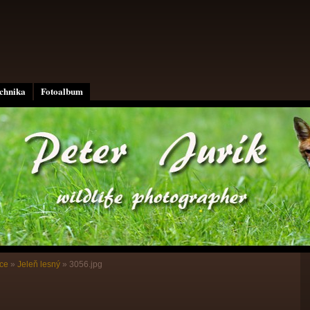
echnika
Fotoalbum
ce
»
Jeleň lesný
»
3056.jpg