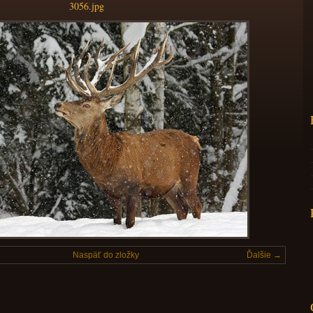
3056.jpg
Naspäť do zložky
Ďalšie →