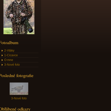
Fotoalbum
2-Vtáky
1-Cicavce
O mne
3-Nové foto
Posledné fotografie
3-Nové foto
Obľúbené odkazy