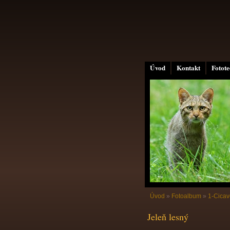
Úvod
Kontakt
Fotot
Úvod
»
Fotoalbum
»
1-Cicav
Jeleň lesný