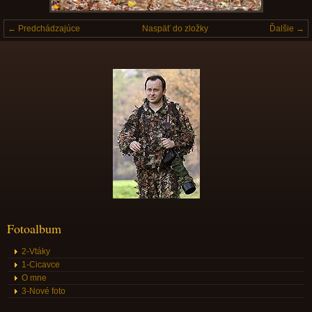
← Predchádzajúce
Naspäť do zložky
Ďalšie →
Fotoalbum
2-Vtáky
1-Cicavce
O mne
3-Nové foto