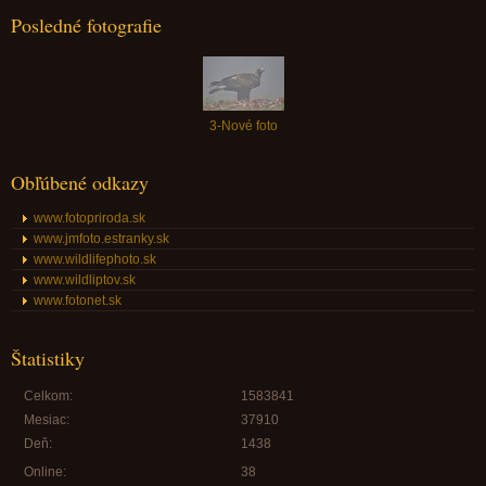
Posledné fotografie
3-Nové foto
Obľúbené odkazy
www.fotopriroda.sk
www.jmfoto.estranky.sk
www.wildlifephoto.sk
www.wildliptov.sk
www.fotonet.sk
Štatistiky
Celkom:
1583841
Mesiac:
37910
Deň:
1438
Online:
38