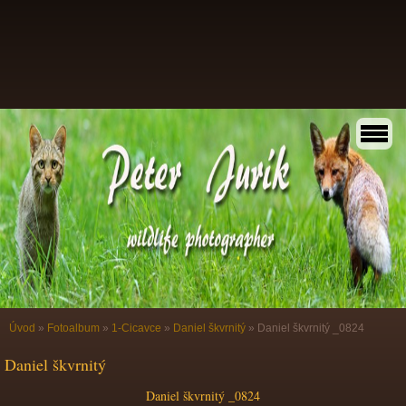
Úvod
»
Fotoalbum
»
1-Cicavce
»
Daniel škvrnitý
»
Daniel škvrnitý _0824
Daniel škvrnitý
Daniel škvrnitý _0824