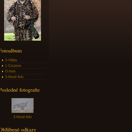
Fotoalbum
2-Vtáky
1-Cicavce
O mne
3-Nové foto
Posledné fotografie
3-Nové foto
Obľúbené odkazy