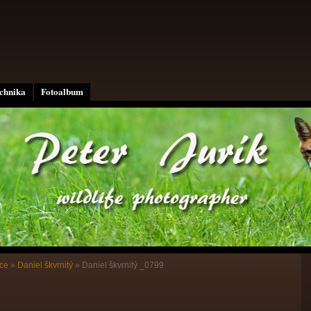
echnika
Fotoalbum
ce
»
Daniel škvrnitý
»
Daniel škvrnitý _0799