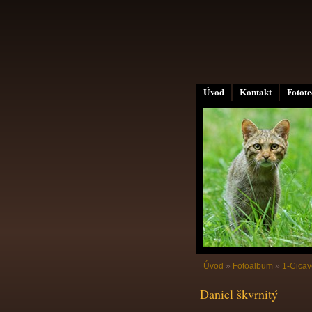
Úvod
Kontakt
Fotot
Úvod
»
Fotoalbum
»
1-Cicav
Daniel škvrnitý