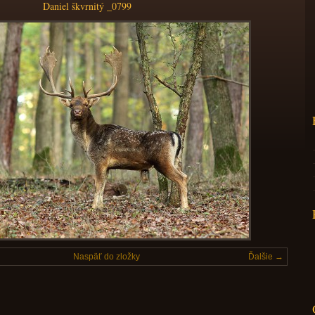
Daniel škvrnitý _0799
Naspäť do zložky
Ďalšie →