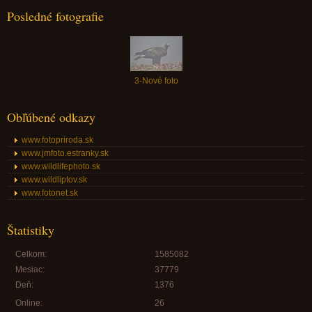
Posledné fotografie
3-Nové foto
Obľúbené odkazy
www.fotopriroda.sk
www.jmfoto.estranky.sk
www.wildlifephoto.sk
www.wildliptov.sk
www.fotonet.sk
Štatistiky
Celkom:
1585082
Mesiac:
37779
Deň:
1376
Online:
26