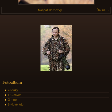
Naspäť do zložky
Ďalšie →
Fotoalbum
2-Vtáky
1-Cicavce
O mne
3-Nové foto