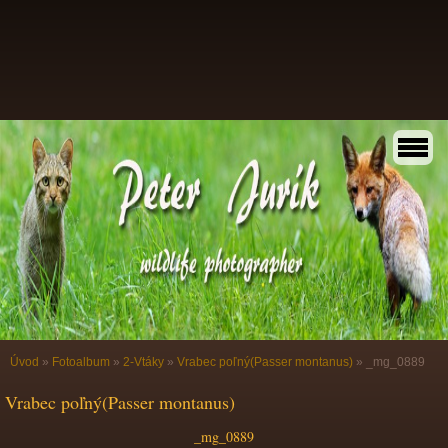
Úvod
»
Fotoalbum
»
2-Vtáky
»
Vrabec poľný(Passer montanus)
»
_mg_0889
Vrabec poľný(Passer montanus)
_mg_0889