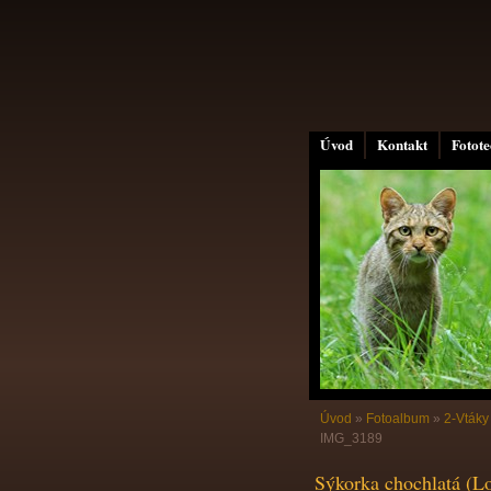
Úvod
Kontakt
Fotot
Úvod
»
Fotoalbum
»
2-Vtáky
IMG_3189
Sýkorka chochlatá (Lo