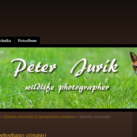
echnika
Fotoalbum
»
Sýkorka chochlatá (Lophophanes cristatus)
»
Sýkorka chochlatá -
phophanes cristatus)