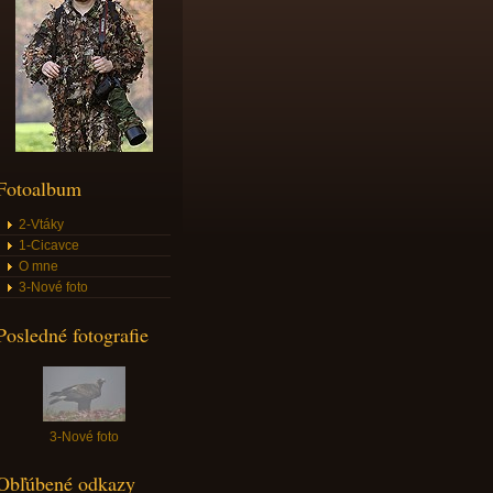
Fotoalbum
2-Vtáky
1-Cicavce
O mne
3-Nové foto
Posledné fotografie
3-Nové foto
Obľúbené odkazy