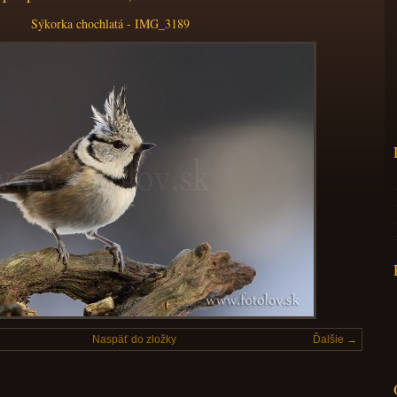
Sýkorka chochlatá - IMG_3189
Naspäť do zložky
Ďalšie →