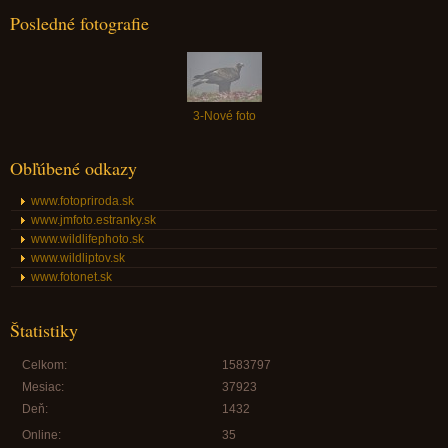
Posledné fotografie
3-Nové foto
Obľúbené odkazy
www.fotopriroda.sk
www.jmfoto.estranky.sk
www.wildlifephoto.sk
www.wildliptov.sk
www.fotonet.sk
Štatistiky
Celkom:
1583797
Mesiac:
37923
Deň:
1432
Online:
35