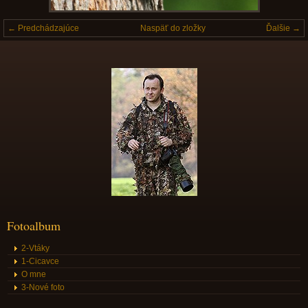
← Predchádzajúce
Naspäť do zložky
Ďalšie →
Fotoalbum
2-Vtáky
1-Cicavce
O mne
3-Nové foto