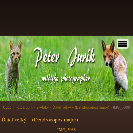
Úvod
»
Fotoalbum
»
2-Vtáky
»
Ďateľ veľký – (Dendrocopos major)
»
IMG_5088
Ďateľ veľký – (Dendrocopos major)
IMG_5088