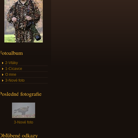
Fotoalbum
2-Vtáky
1-Cicavce
O mne
3-Nové foto
Posledné fotografie
3-Nové foto
Obľúbené odkazy