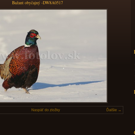
Bažant obyčajný -DW8A0517
Naspäť do zložky
Ďalšie →