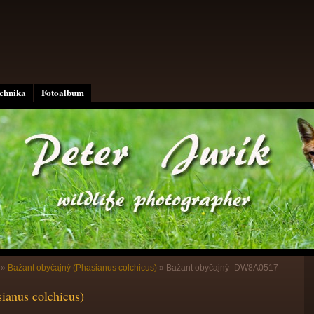
echnika
Fotoalbum
»
Bažant obyčajný (Phasianus colchicus)
»
Bažant obyčajný -DW8A0517
ianus colchicus)