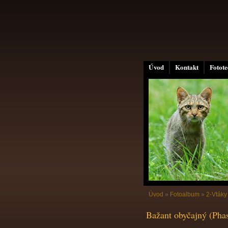
Úvod
Kontakt
Fotot
Úvod
»
Fotoalbum
»
2-Vtáky
Bažant obyčajný (Phas