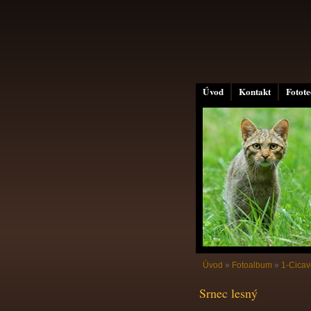
Úvod
Kontakt
Fotot
Úvod
»
Fotoalbum
»
1-Cicav
Srnec lesný