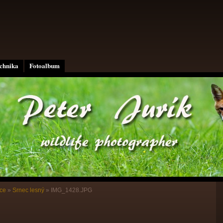
echnika
Fotoalbum
ce
»
Srnec lesný
»
IMG_1428.JPG