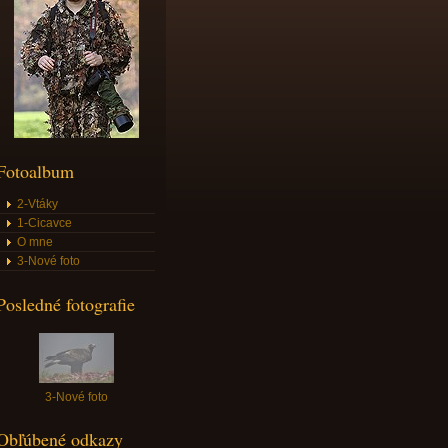
Fotoalbum
2-Vtáky
1-Cicavce
O mne
3-Nové foto
Posledné fotografie
3-Nové foto
Obľúbené odkazy