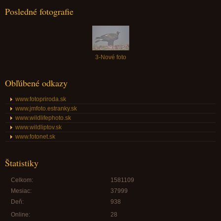
Posledné fotografie
3-Nové foto
Obľúbené odkazy
www.fotopriroda.sk
www.jmfoto.estranky.sk
www.wildlifephoto.sk
www.wildliptov.sk
www.fotonet.sk
Štatistiky
Celkom:
1581109
Mesiac:
37999
Deň:
938
Online:
28