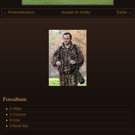
← Predchádzajúce
Naspäť do zložky
Ďalšie →
Fotoalbum
2-Vtáky
1-Cicavce
O mne
3-Nové foto