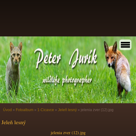
Úvod
»
Fotoalbum
»
1-Cicavce
»
Jeleň lesný
»
jelenia zver (12).jpg
Jeleň lesný
jelenia zver (12).jpg