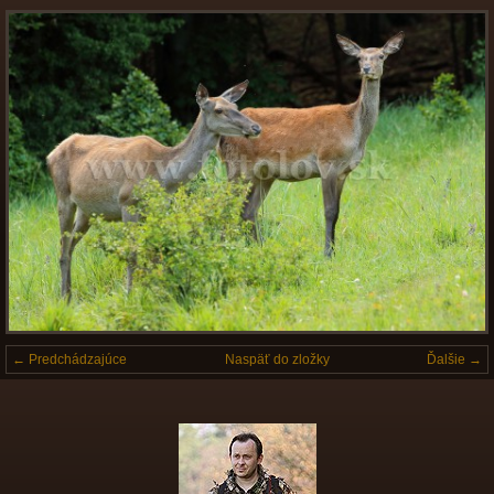
← Predchádzajúce
Naspäť do zložky
Ďalšie →