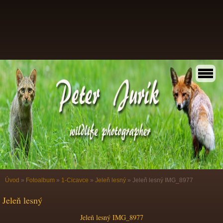
Úvod
»
Fotoalbum
»
1-Cicavce
»
Jeleň lesný
»
Jeleň lesný IMG_8977
Jeleň lesný
Jeleň lesný IMG_8977