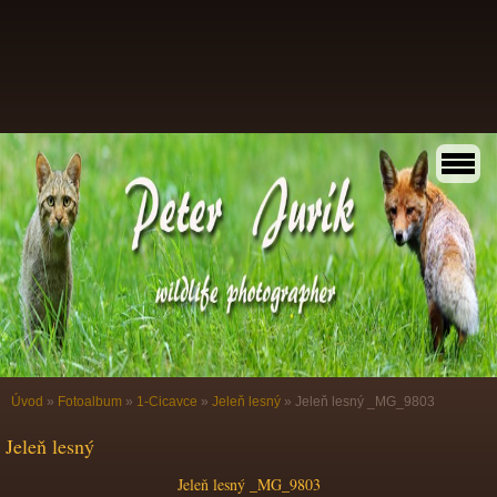
Úvod
»
Fotoalbum
»
1-Cicavce
»
Jeleň lesný
»
Jeleň lesný _MG_9803
Jeleň lesný
Jeleň lesný _MG_9803