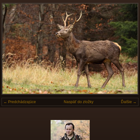
← Predchádzajúce
Naspäť do zložky
Ďalšie →