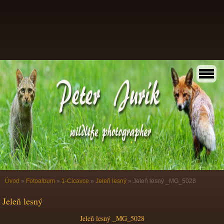
Úvod
»
Fotoalbum
»
1-Cicavce
»
Jeleň lesný
»
Jeleň lesný _MG_5028
Jeleň lesný
Jeleň lesný _MG_5028