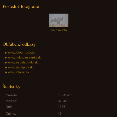
Posledné fotografie
3-Nové foto
Obľúbené odkazy
www.fotopriroda.sk
www.jmfoto.estranky.sk
www.wildlifephoto.sk
www.wildliptov.sk
www.fotonet.sk
Štatistiky
Celkom:
1584547
Mesiac:
37846
Deň:
1365
Online:
40