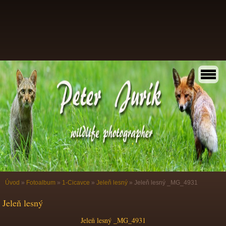
Úvod
»
Fotoalbum
»
1-Cicavce
»
Jeleň lesný
»
Jeleň lesný _MG_4931
Jeleň lesný
Jeleň lesný _MG_4931