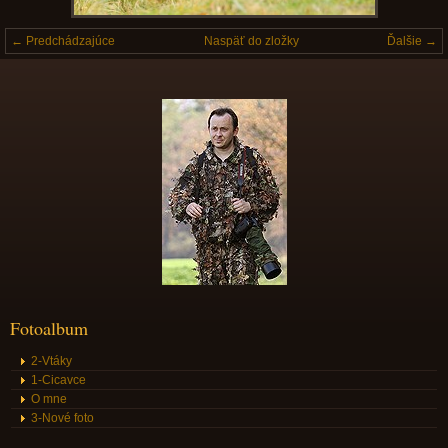
← Predchádzajúce
Naspäť do zložky
Ďalšie →
Fotoalbum
2-Vtáky
1-Cicavce
O mne
3-Nové foto