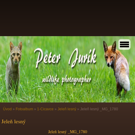
Úvod
»
Fotoalbum
»
1-Cicavce
»
Jeleň lesný
»
Jeleň lesný _MG_1780
Jeleň lesný
Jeleň lesný _MG_1780