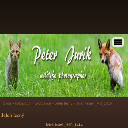
Úvod
»
Fotoalbum
»
1-Cicavce
»
Jeleň lesný
»
Jeleň lesný _MG_1414
Jeleň lesný
Jeleň lesný _MG_1414