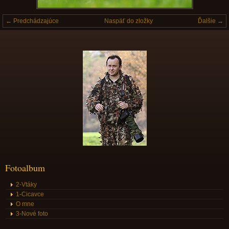
← Predchádzajúce
Naspäť do zložky
Ďalšie →
Fotoalbum
2-Vtáky
1-Cicavce
O mne
3-Nové foto