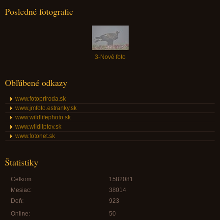
Posledné fotografie
3-Nové foto
Obľúbené odkazy
www.fotopriroda.sk
www.jmfoto.estranky.sk
www.wildlifephoto.sk
www.wildliptov.sk
www.fotonet.sk
Štatistiky
Celkom:
1582081
Mesiac:
38014
Deň:
923
Online:
50