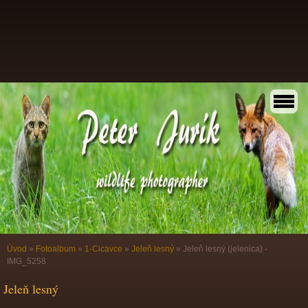
Úvod
»
Fotoalbum
»
1-Cicavce
»
Jeleň lesný
»
Jeleň lesný (jelenica) -
IMG_5258
Jeleň lesný