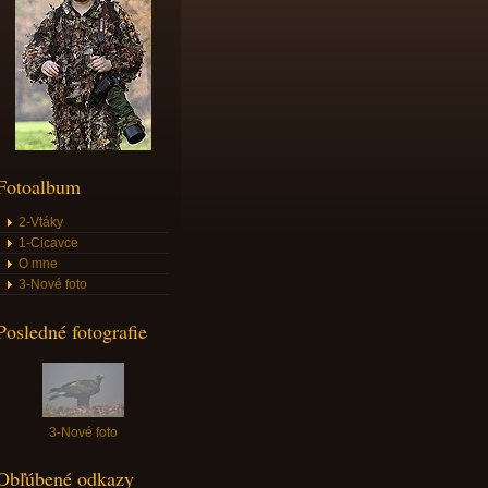
Fotoalbum
2-Vtáky
1-Cicavce
O mne
3-Nové foto
Posledné fotografie
3-Nové foto
Obľúbené odkazy