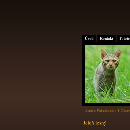
Úvod
Kontakt
Fotot
Úvod
»
Fotoalbum
»
1-Cicav
Jeleň lesný