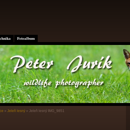
echnika
Fotoalbum
ce
»
Jeleň lesný
»
Jeleň lesný IMG_9851