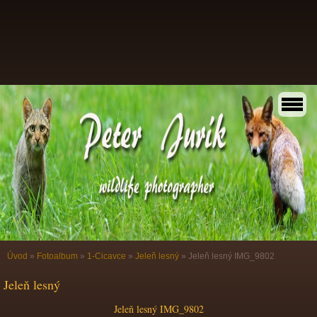
Úvod
»
Fotoalbum
»
1-Cicavce
»
Jeleň lesný
»
Jeleň lesný IMG_9802
Jeleň lesný
Jeleň lesný IMG_9802