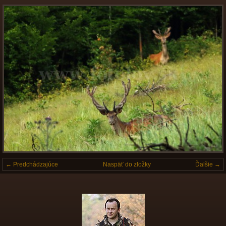
← Predchádzajúce
Naspäť do zložky
Ďalšie →