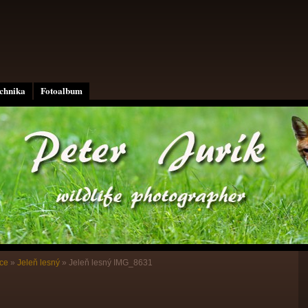
echnika
Fotoalbum
ce
»
Jeleň lesný
»
Jeleň lesný IMG_8631