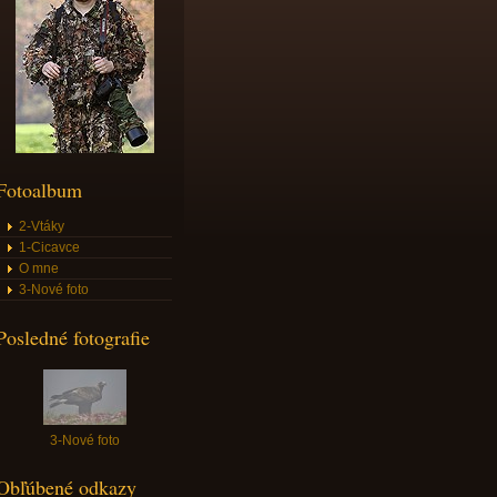
Fotoalbum
2-Vtáky
1-Cicavce
O mne
3-Nové foto
Posledné fotografie
3-Nové foto
Obľúbené odkazy