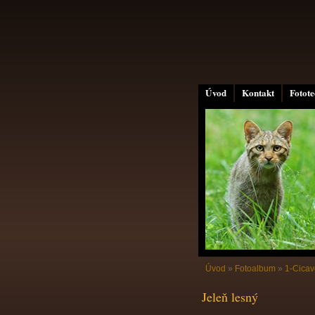
Úvod
Kontakt
Fotot
Úvod
»
Fotoalbum
»
1-Cicav
Jeleň lesný