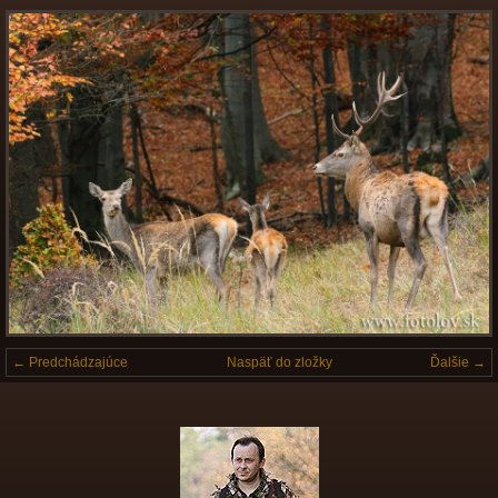
← Predchádzajúce
Naspäť do zložky
Ďalšie →