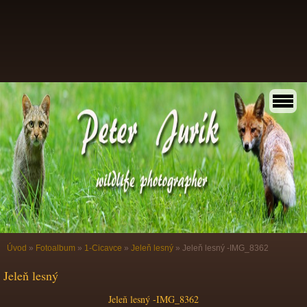
Úvod
»
Fotoalbum
»
1-Cicavce
»
Jeleň lesný
»
Jeleň lesný -IMG_8362
Jeleň lesný
Jeleň lesný -IMG_8362