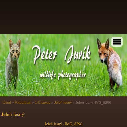
Úvod
»
Fotoalbum
»
1-Cicavce
»
Jeleň lesný
»
Jeleň lesný -IMG_8296
Jeleň lesný
Jeleň lesný -IMG_8296