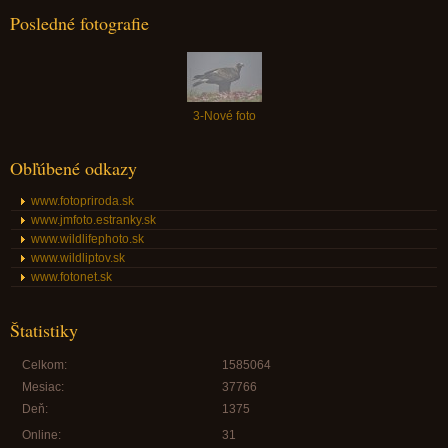
Posledné fotografie
3-Nové foto
Obľúbené odkazy
www.fotopriroda.sk
www.jmfoto.estranky.sk
www.wildlifephoto.sk
www.wildliptov.sk
www.fotonet.sk
Štatistiky
Celkom:
1585064
Mesiac:
37766
Deň:
1375
Online:
31