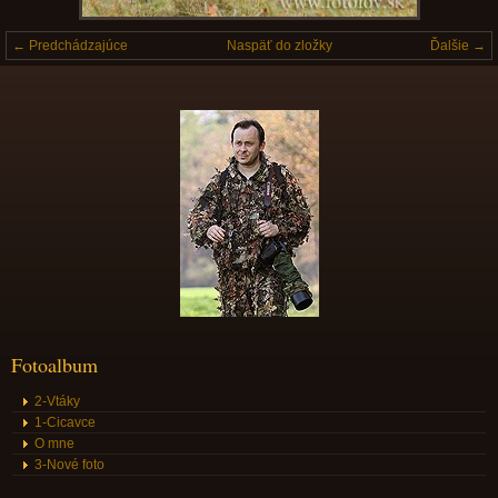
← Predchádzajúce
Naspäť do zložky
Ďalšie →
Fotoalbum
2-Vtáky
1-Cicavce
O mne
3-Nové foto