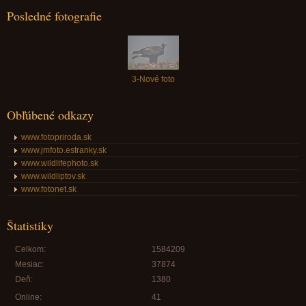
Posledné fotografie
3-Nové foto
Obľúbené odkazy
www.fotopriroda.sk
www.jmfoto.estranky.sk
www.wildlifephoto.sk
www.wildliptov.sk
www.fotonet.sk
Štatistiky
Celkom:
1584209
Mesiac:
37874
Deň:
1380
Online:
41