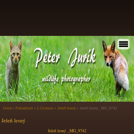
Úvod
»
Fotoalbum
»
1-Cicavce
»
Jeleň lesný
»
Jeleň lesný _MG_9742
Jeleň lesný
Jeleň lesný _MG_9742