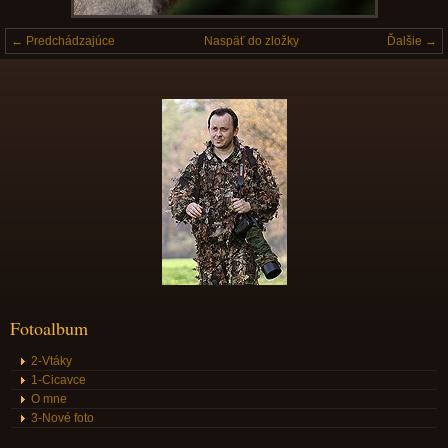
← Predchádzajúce
Naspäť do zložky
Ďalšie →
Fotoalbum
2-Vtáky
1-Cicavce
O mne
3-Nové foto