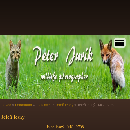
Úvod
»
Fotoalbum
»
1-Cicavce
»
Jeleň lesný
»
Jeleň lesný _MG_9708
Jeleň lesný
Jeleň lesný _MG_9708