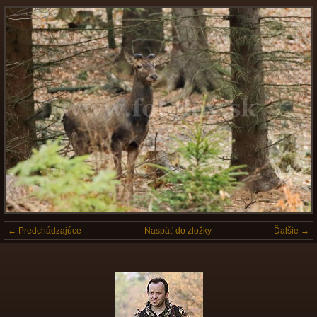
← Predchádzajúce
Naspäť do zložky
Ďalšie →