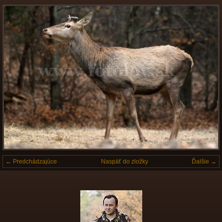
← Predchádzajúce
Naspäť do zložky
Ďalšie →