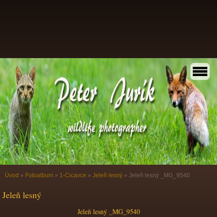
Úvod
»
Fotoalbum
»
1-Cicavce
»
Jeleň lesný
»
Jeleň lesný _MG_9540
Jeleň lesný
Jeleň lesný _MG_9540