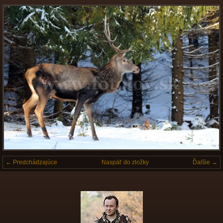
← Predchádzajúce
Naspäť do zložky
Ďalšie →