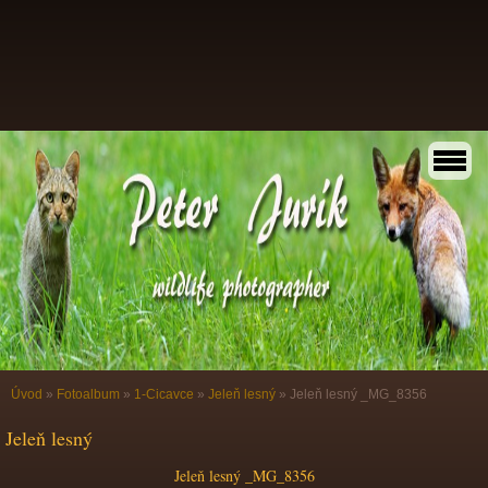
Úvod
»
Fotoalbum
»
1-Cicavce
»
Jeleň lesný
»
Jeleň lesný _MG_8356
Jeleň lesný
Jeleň lesný _MG_8356