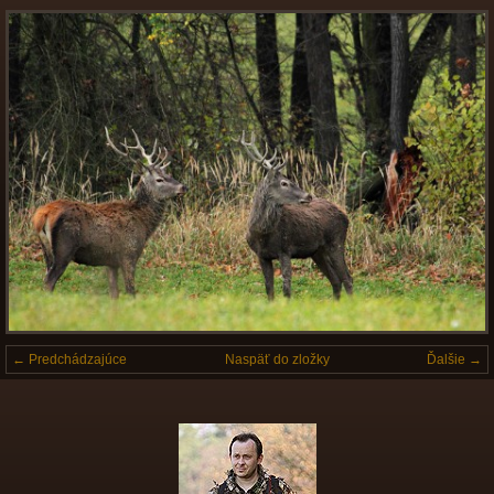
← Predchádzajúce
Naspäť do zložky
Ďalšie →