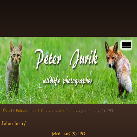
Úvod
»
Fotoalbum
»
1-Cicavce
»
Jeleň lesný
»
jeleň lesný (9).JPG
Jeleň lesný
jeleň lesný (9).JPG