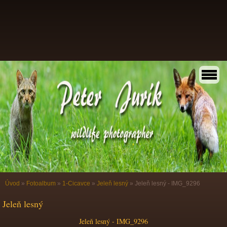
Úvod
»
Fotoalbum
»
1-Cicavce
»
Jeleň lesný
»
Jeleň lesný - IMG_9296
Jeleň lesný
Jeleň lesný - IMG_9296