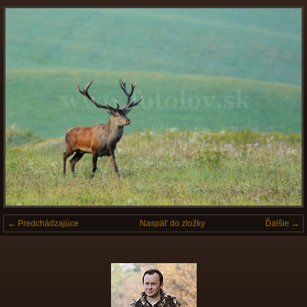
← Predchádzajúce
Naspäť do zložky
Ďalšie →