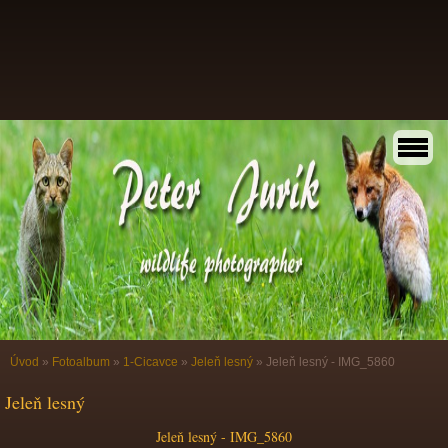
Úvod
»
Fotoalbum
»
1-Cicavce
»
Jeleň lesný
»
Jeleň lesný - IMG_5860
Jeleň lesný
Jeleň lesný - IMG_5860