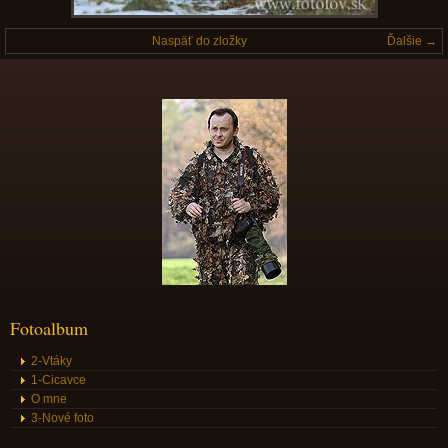
Naspäť do zložky
Ďalšie →
Fotoalbum
2-Vtáky
1-Cicavce
O mne
3-Nové foto