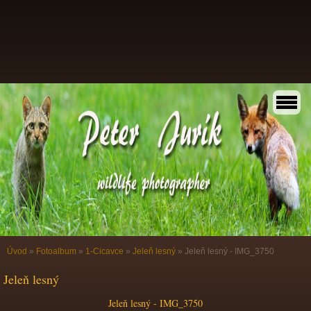
Úvod
»
Fotoalbum
»
1-Cicavce
»
Jeleň lesný
»
Jeleň lesný - IMG_3750
Jeleň lesný
Jeleň lesný - IMG_3750