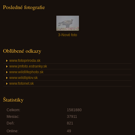
Posledné fotografie
3-Nové foto
Obľúbené odkazy
www.fotopriroda.sk
www.jmfoto.estranky.sk
www.wildlifephoto.sk
www.wildliptov.sk
www.fotonet.sk
Štatistiky
Celkom:
1581880
Mesiac:
37911
Deň:
821
Online:
49