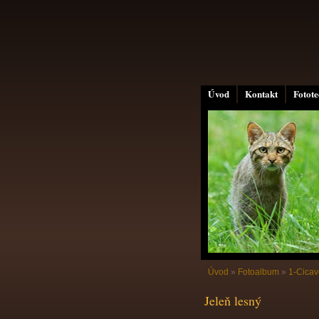
Úvod
Kontakt
Fotot
Úvod
»
Fotoalbum
»
1-Cicav
Jeleň lesný