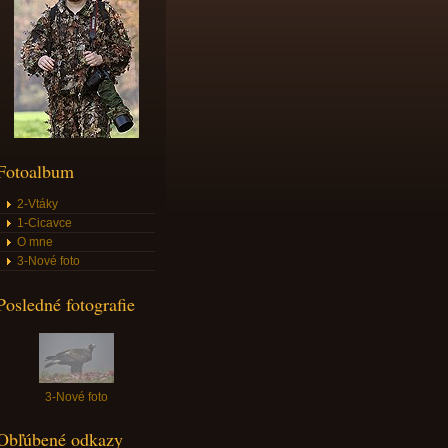
Fotoalbum
2-Vtáky
1-Cicavce
O mne
3-Nové foto
Posledné fotografie
3-Nové foto
Obľúbené odkazy