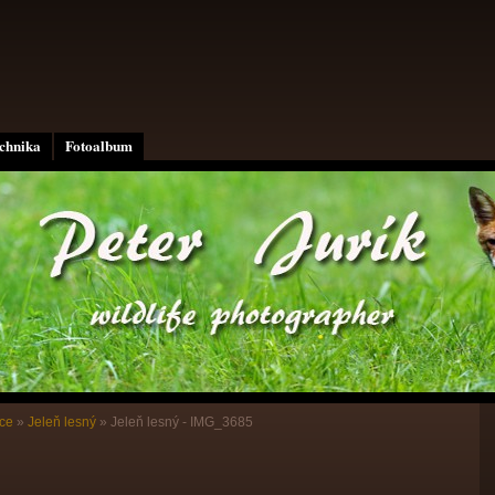
echnika
Fotoalbum
ce
»
Jeleň lesný
»
Jeleň lesný - IMG_3685