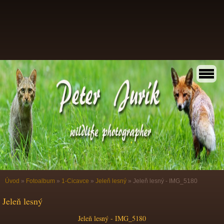
Úvod
»
Fotoalbum
»
1-Cicavce
»
Jeleň lesný
»
Jeleň lesný - IMG_5180
Jeleň lesný
Jeleň lesný - IMG_5180