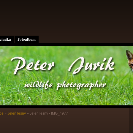
echnika
Fotoalbum
ce
»
Jeleň lesný
»
Jeleň lesný - IMG_4977