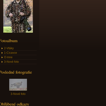
Fotoalbum
2-Vtáky
1-Cicavce
O mne
3-Nové foto
Posledné fotografie
3-Nové foto
Obľúbené odkazy