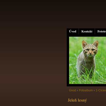
Úvod
Kontakt
Fotot
Úvod
»
Fotoalbum
»
1-Cicav
Jeleň lesný