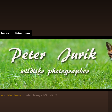
echnika
Fotoalbum
ce
»
Jeleň lesný
»
Jeleň lesný - IMG_4932