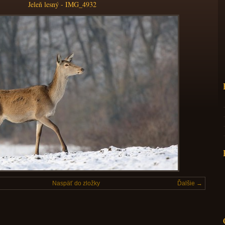
Jeleň lesný - IMG_4932
Naspäť do zložky
Ďalšie →