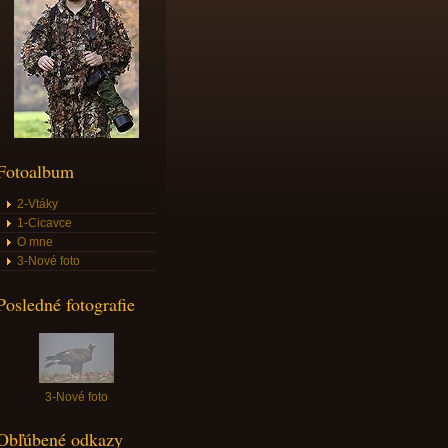
Fotoalbum
2-Vtáky
1-Cicavce
O mne
3-Nové foto
Posledné fotografie
3-Nové foto
Obľúbené odkazy