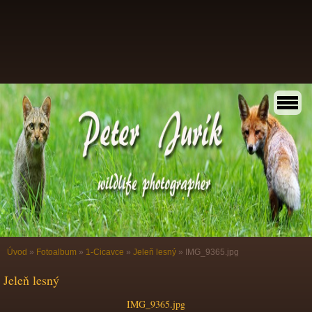
Úvod
»
Fotoalbum
»
1-Cicavce
»
Jeleň lesný
»
IMG_9365.jpg
Jeleň lesný
IMG_9365.jpg