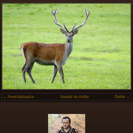
← Predchádzajúce
Naspäť do zložky
Ďalšie →