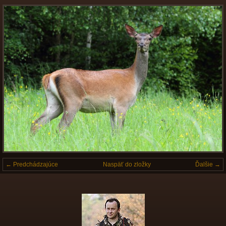
← Predchádzajúce
Naspäť do zložky
Ďalšie →