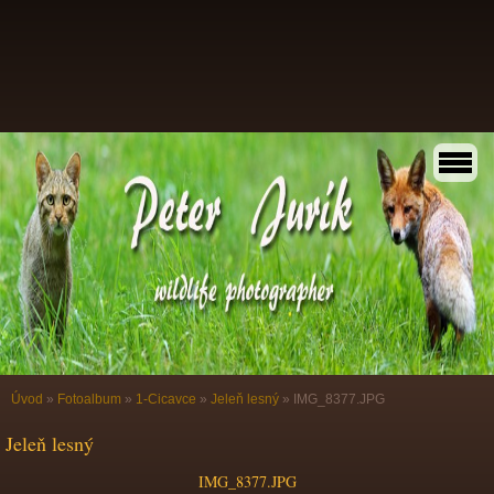
Úvod
»
Fotoalbum
»
1-Cicavce
»
Jeleň lesný
»
IMG_8377.JPG
Jeleň lesný
IMG_8377.JPG