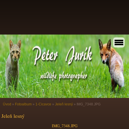
Úvod
»
Fotoalbum
»
1-Cicavce
»
Jeleň lesný
»
IMG_7348.JPG
Jeleň lesný
IMG_7348.JPG