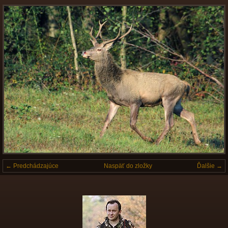
← Predchádzajúce
Naspäť do zložky
Ďalšie →