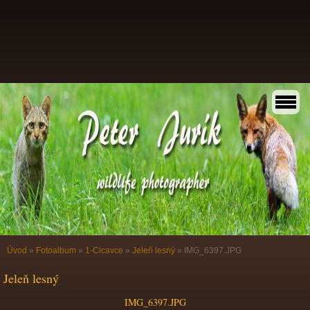
Úvod
»
Fotoalbum
»
1-Cicavce
»
Jeleň lesný
»
IMG_6397.JPG
Jeleň lesný
IMG_6397.JPG