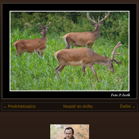
← Predchádzajúce
Naspäť do zložky
Ďalšie →