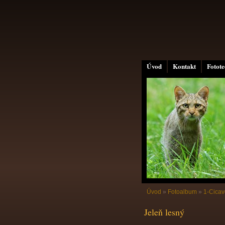
Úvod
Kontakt
Fotot
Úvod
»
Fotoalbum
»
1-Cicav
Jeleň lesný