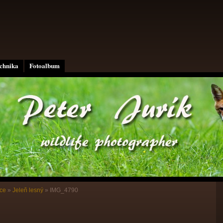
echnika
Fotoalbum
ce
»
Jeleň lesný
»
IMG_4790