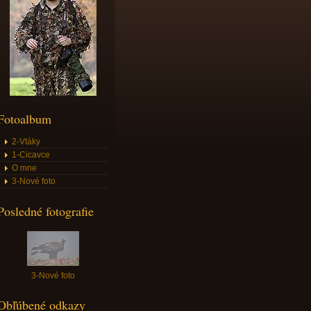
Fotoalbum
2-Vtáky
1-Cicavce
O mne
3-Nové foto
Posledné fotografie
3-Nové foto
Obľúbené odkazy