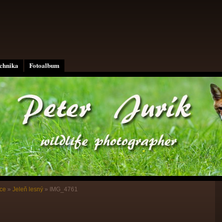
echnika
Fotoalbum
ce
»
Jeleň lesný
»
IMG_4761