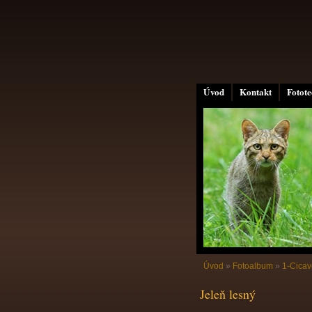
Úvod
Kontakt
Fotot
Úvod
»
Fotoalbum
»
1-Cicav
Jeleň lesný