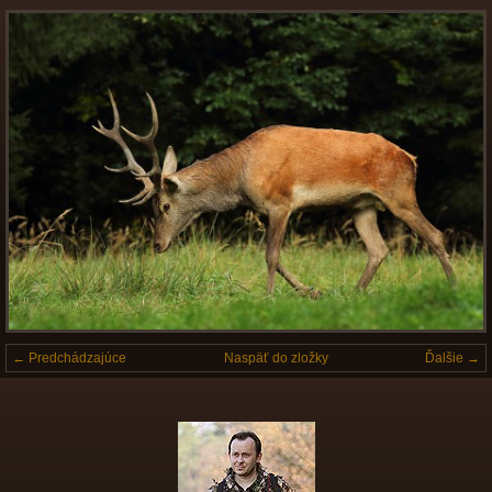
← Predchádzajúce
Naspäť do zložky
Ďalšie →