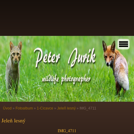
Úvod
»
Fotoalbum
»
1-Cicavce
»
Jeleň lesný
»
IMG_4711
Jeleň lesný
IMG_4711