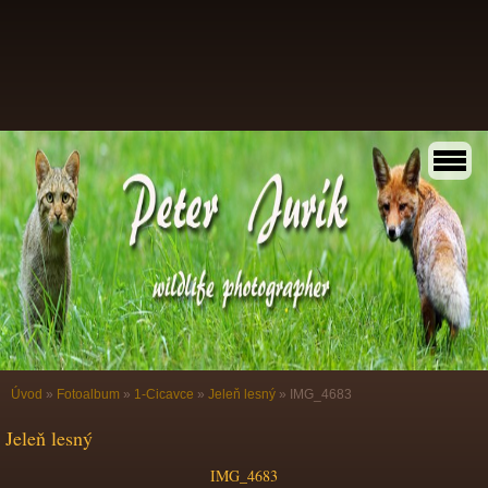
Úvod
»
Fotoalbum
»
1-Cicavce
»
Jeleň lesný
»
IMG_4683
Jeleň lesný
IMG_4683