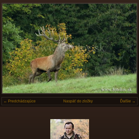
← Predchádzajúce
Naspäť do zložky
Ďalšie →