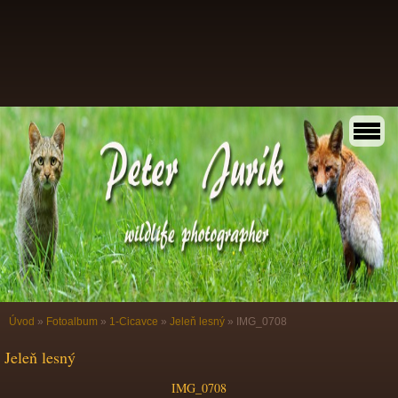
Úvod
»
Fotoalbum
»
1-Cicavce
»
Jeleň lesný
»
IMG_0708
Jeleň lesný
IMG_0708