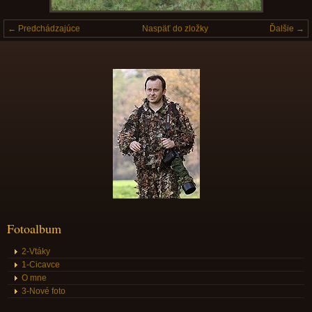
← Predchádzajúce
Naspäť do zložky
Ďalšie →
Fotoalbum
2-Vtáky
1-Cicavce
O mne
3-Nové foto