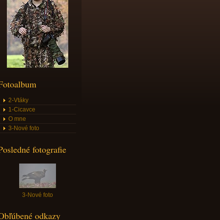
Fotoalbum
2-Vtáky
1-Cicavce
O mne
3-Nové foto
Posledné fotografie
3-Nové foto
Obľúbené odkazy