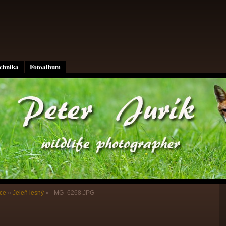
echnika
Fotoalbum
ce
»
Jeleň lesný
»
_MG_6268.JPG