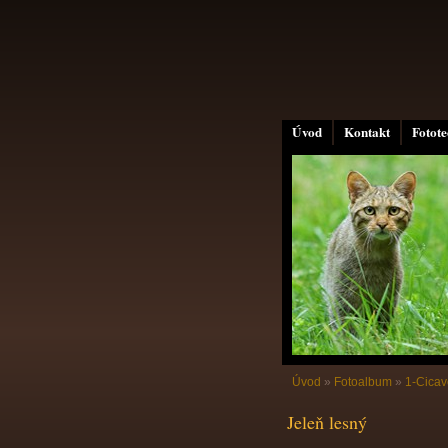
Úvod
Kontakt
Fotot
Úvod
»
Fotoalbum
»
1-Cicav
Jeleň lesný