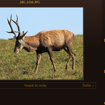
_MG_6268.JPG
Naspäť do zložky
Ďalšie →