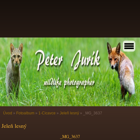
Úvod
»
Fotoalbum
»
1-Cicavce
»
Jeleň lesný
»
_MG_3637
Jeleň lesný
_MG_3637