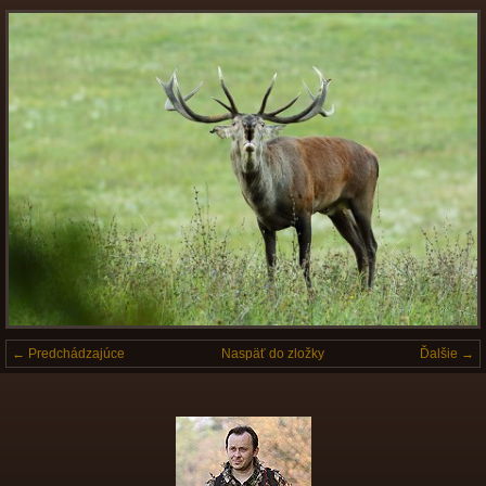
← Predchádzajúce
Naspäť do zložky
Ďalšie →